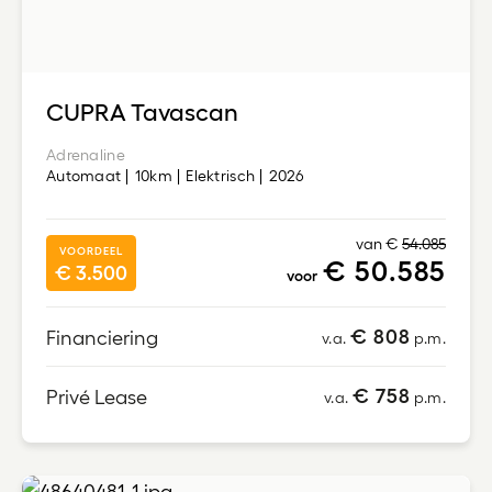
CUPRA Tavascan
Adrenaline
Automaat
10km
Elektrisch
2026
van €
54.085
VOORDEEL
€ 50.585
€ 3.500
voor
€ 808
Financiering
v.a.
p.m.
€ 758
Privé Lease
v.a.
p.m.