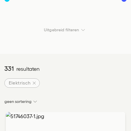
Vanaf
Tot
Uitgebreid filteren
Transmissie
Transmissie
331
resultaten
Carrosserie
Carrosserie
Elektrisch
geen sortering
Locatie
Locatie