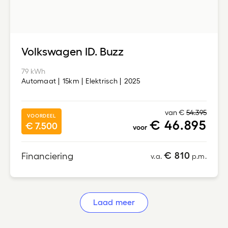
Volkswagen ID. Buzz
79 kWh
Automaat
15km
Elektrisch
2025
van €
54.395
VOORDEEL
€ 46.895
€ 7.500
voor
€ 810
Financiering
v.a.
p.m.
Laad meer