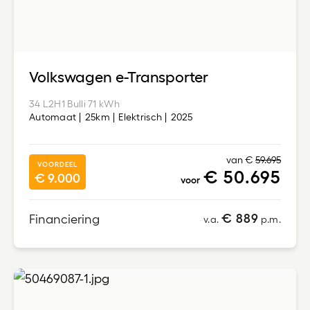
Volkswagen e-Transporter
34 L2H1 Bulli 71 kWh
Automaat
25km
Elektrisch
2025
van €
59.695
VOORDEEL
€ 50.695
€ 9.000
voor
€ 889
Financiering
v.a.
p.m.