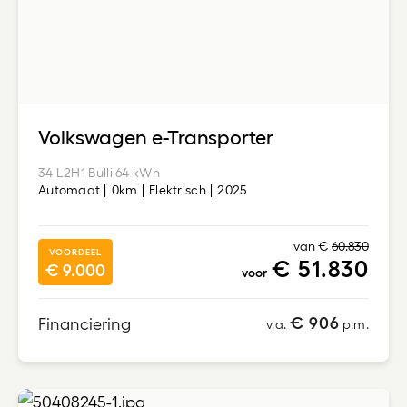
Volkswagen e-Transporter
34 L2H1 Bulli 64 kWh
Automaat
0km
Elektrisch
2025
van €
60.830
VOORDEEL
€ 51.830
€ 9.000
voor
€ 906
Financiering
v.a.
p.m.