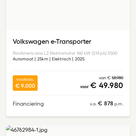
Volkswagen e-Transporter
PanAmericana L2 Elektromotor 160 kW (218 pk) 3500
Automaat
25km
Elektrisch
2025
van €
58.980
VOORDEEL
€ 49.980
€ 9.000
voor
€ 878
Financiering
v.a.
p.m.