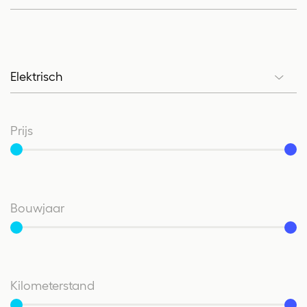
Elektrisch
Brandstof
Prijs
Vanaf
Tot
Bouwjaar
Vanaf
Tot
Kilometerstand