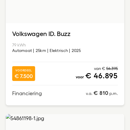
Volkswagen ID. Buzz
79 kWh
Automaat
25km
Elektrisch
2025
van €
54.395
VOORDEEL
€ 46.895
€ 7.500
voor
€ 810
Financiering
v.a.
p.m.