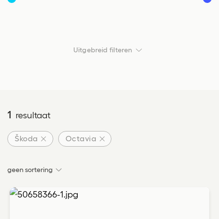
Vanaf
Tot
Uitgebreid filteren
Transmissie
Transmissie
1
resultaat
Carrosserie
Carrosserie
Škoda
Octavia
geen sortering
Locatie
Locatie