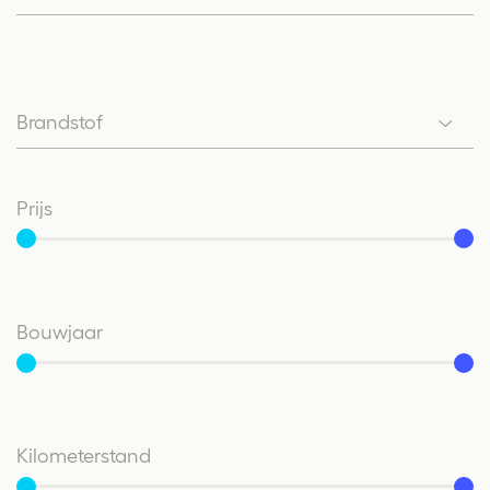
Brandstof
Brandstof
Prijs
Vanaf
Tot
Bouwjaar
Vanaf
Tot
Kilometerstand