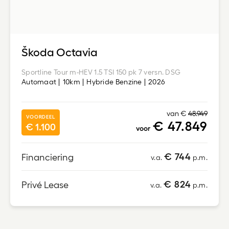
Škoda Octavia
Sportline Tour m-HEV 1.5 TSI 150 pk 7 versn. DSG
Automaat
10km
Hybride Benzine
2026
van €
48.949
VOORDEEL
€ 47.849
€ 1.100
voor
€ 744
Financiering
v.a.
p.m.
€ 824
Privé Lease
v.a.
p.m.