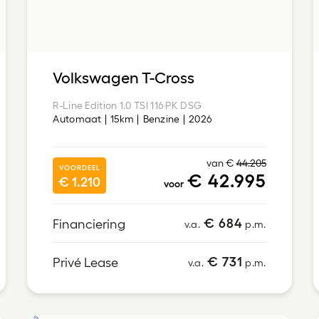
Volkswagen T-Cross
R-Line Edition 1.0 TSI 116 PK DSG
Automaat
15km
Benzine
2026
van €
44.205
VOORDEEL
€ 42.995
€ 1.210
voor
€ 684
Financiering
v.a.
p.m.
€ 731
Privé Lease
v.a.
p.m.