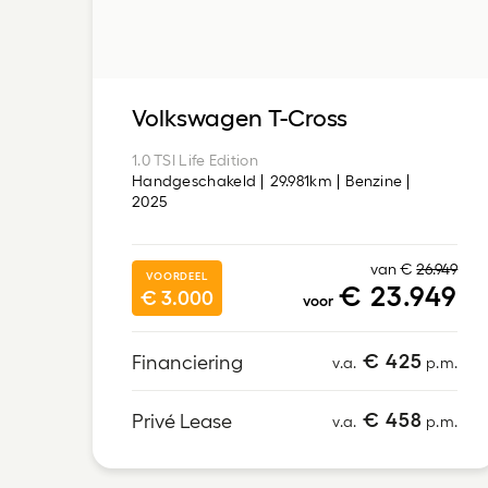
Volkswagen T-Cross
1.0 TSI Life Edition
Handgeschakeld
29.981km
Benzine
2025
van €
26.949
VOORDEEL
€ 23.949
€ 3.000
voor
€ 425
Financiering
v.a.
p.m.
€ 458
Privé Lease
v.a.
p.m.