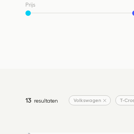
Prijs
Vanaf
Tot
Transmissie
Transmissie
Kleur
Kleur
13
Volkswagen
T-Cro
resultaten