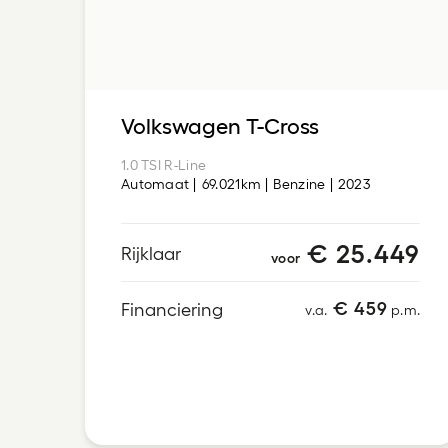
Volkswagen T-Cross
1.0 TSI R-Line
Automaat
69.021km
Benzine
2023
€ 25.449
Rijklaar
voor
€ 459
Financiering
v.a.
p.m.