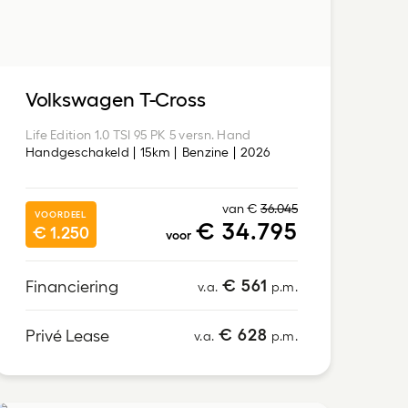
Volkswagen T-Cross
Life Edition 1.0 TSI 95 PK 5 versn. Hand
Handgeschakeld
15km
Benzine
2026
van €
36.045
VOORDEEL
€ 34.795
€ 1.250
voor
€ 561
Financiering
v.a.
p.m.
€ 628
Privé Lease
v.a.
p.m.