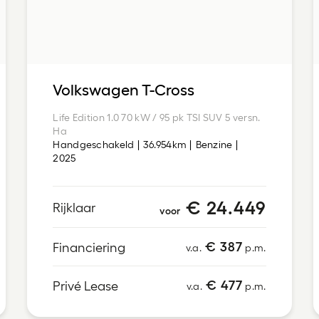
Volkswagen T-Cross
Life Edition 1.0 70 kW / 95 pk TSI SUV 5 versn.
Ha
Handgeschakeld
36.954km
Benzine
2025
€ 24.449
Rijklaar
voor
€ 387
Financiering
v.a.
p.m.
€ 477
Privé Lease
v.a.
p.m.