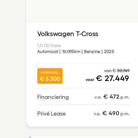
Volkswagen T-Cross
1.0 TSI Style
Automaat
16.095km
Benzine
2025
van €
30.749
VOORDEEL
€ 27.449
€ 3.300
voor
€ 472
Financiering
v.a.
p.m.
€ 490
Privé Lease
v.a.
p.m.