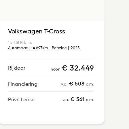
Volkswagen T-Cross
1.5 TSI R-Line
Automaat
14.697km
Benzine
2025
€ 32.449
Rijklaar
voor
€ 508
Financiering
v.a.
p.m.
€ 561
Privé Lease
v.a.
p.m.