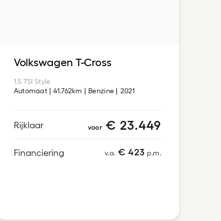
Volkswagen T-Cross
1.5 TSI Style
Automaat
41.762km
Benzine
2021
€ 23.449
Rijklaar
voor
€ 423
Financiering
v.a.
p.m.