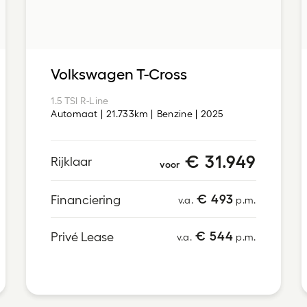
Volkswagen T-Cross
1.5 TSI R-Line
Automaat
21.733km
Benzine
2025
€ 31.949
Rijklaar
voor
€ 493
Financiering
v.a.
p.m.
€ 544
Privé Lease
v.a.
p.m.