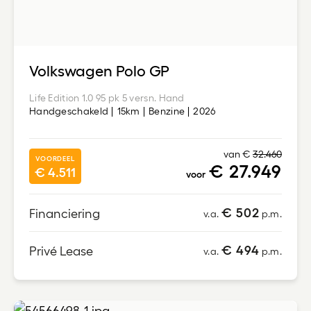
Volkswagen Polo GP
Life Edition 1.0 95 pk 5 versn. Hand
Handgeschakeld
15km
Benzine
2026
van €
32.460
VOORDEEL
€ 27.949
€ 4.511
voor
€ 502
Financiering
v.a.
p.m.
€ 494
Privé Lease
v.a.
p.m.