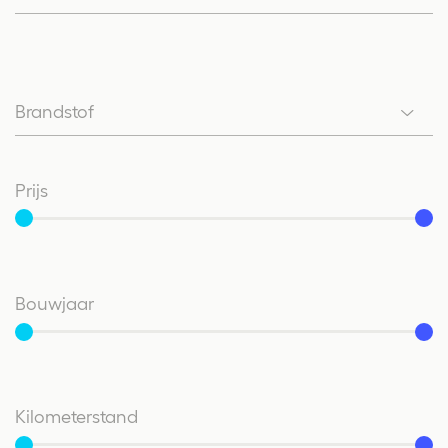
Brandstof
Brandstof
Prijs
Vanaf
Tot
Bouwjaar
Vanaf
Tot
Kilometerstand