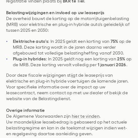
registratie vinden plaats bij
BKR te Tiel
.
Belastingwijzigingen en invloed op uw leaseprijs
De overheid bouwt de korting op de motorrijtuigenbelasting
(MRB) voor elektrische en plug-in hybride auto's geleidelijk af
tussen 2025 en 2030:
Elektrische auto's:
In 2025 geldt een korting van
75%
op de
MRB. Deze korting wordt in de jaren daarna verder
afgebouwd tot volledige belastingheffing vanaf 2030.
Plug-in hybrides:
In 2025 geldt nog een korting van
25%
op
de MRB. Deze korting vervalt volledig per
1 januari 2026
.
Door deze fiscale wijzigingen stijgt de leaseprijs van
elektrische en plug-in hybride voertuigen de komende jaren.
Voor specifieke informatie over de impact op uw
leasecontract, neem contact op met uw dealer of bekijk de
website van de Belastingdienst.
Overige informatie
De Algemene Voorwaarden zijn
hier te vinden
.
Uw maandelijkse leasebedrag is gebaseerd op het actuele
belastingregime en kan in de toekomst wijzigen indien wet-
en regelgeving daartoe aanleiding geven.