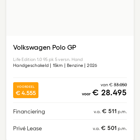
Volkswagen Polo GP
Life Edition 1.0 95 pk 5 versn. Hand
Handgeschakeld
15km
Benzine
2026
van €
33.050
VOORDEEL
€ 28.495
€ 4.555
voor
€ 511
Financiering
v.a.
p.m.
€ 501
Privé Lease
v.a.
p.m.