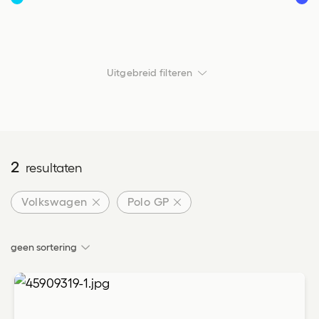
Vanaf
Tot
Uitgebreid filteren
Transmissie
Transmissie
2
resultaten
Carrosserie
Carrosserie
Volkswagen
Polo GP
geen sortering
Locatie
Locatie