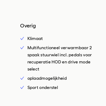
regensensor
armsteun achter
ruitensproeiers verwarmbaar
armsteun voor
side-skirts
Overig
bestuurdersstoel in hoogte
verstelbaar
Klimaat
binnenspiegel automatisch
Multifunctioneel verwarmbaar 2
dimmend
spaak stuurwiel incl. pedals voor
cruise control
recuperatie HOD en drive mode
elektrische ramen achter
select
elektrische ramen voor
oplaadmogelijkheid
geluidsimulator
Sport onderstel
keyless start
lendesteunen (verstelbaar)