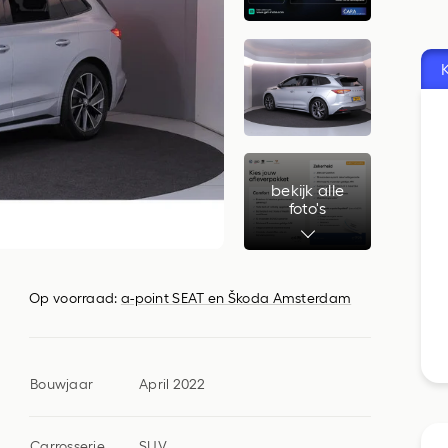
Vervangend vervoer
bekijk alle
foto's
Op voorraad:
a-point SEAT en Škoda Amsterdam
Bouwjaar
April 2022
Carrosserie
SUV