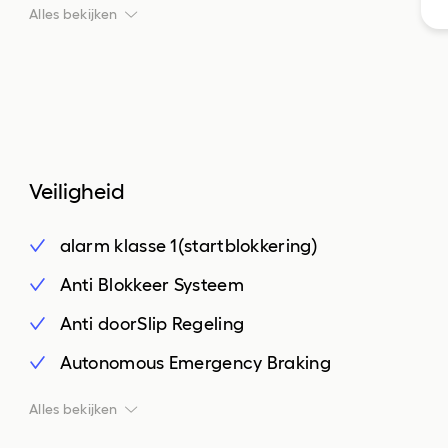
DAB ontvanger
Alles bekijken
draadloze telefoonlader
multimedia-voorbereiding
radio
spraakbediening
Veiligheid
volledig digitaal instrumentenpaneel
alarm klasse 1(startblokkering)
Anti Blokkeer Systeem
Anti doorSlip Regeling
Autonomous Emergency Braking
bandenspanningscontrolesysteem
Alles bekijken
bestuurdersairbag