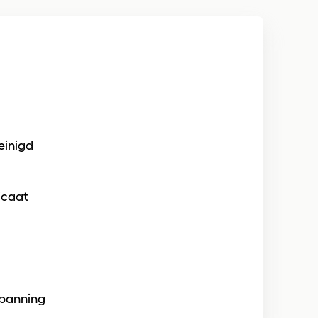
einigd
ficaat
spanning