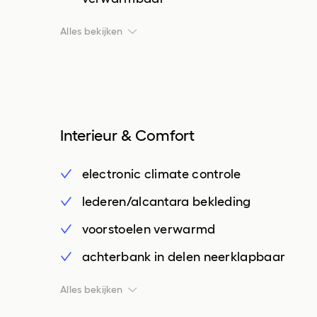
buitenspiegels met verlichting
Alles bekijken
dakrails
dimlichten automatisch
extra getint glas
Interieur & Comfort
glans exterieur delen
keyless entry
electronic climate controle
koplampen adaptief
lederen/alcantara bekleding
koplampreiniging
voorstoelen verwarmd
LED achterlichten
achterbank in delen neerklapbaar
LED dagrijverlichting
achteruitrijcamera
Alles bekijken
matrix LED koplampen
airco separaat achter