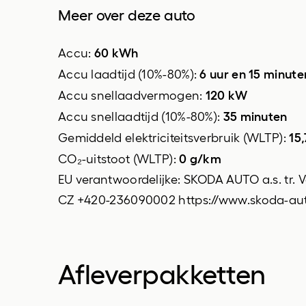
Meer over deze auto
passagiersstoel in hoogte
verstelbaar
60 kWh
Accu:
sfeerverlichting
6 uur en 15 minute
Accu laadtijd (10%-80%):
120 kW
Accu snellaadvermogen:
sportstuur
35 minuten
Accu snellaadtijd (10%-80%):
stuurwiel multifunctioneel
15
Gemiddeld elektriciteitsverbruik (WLTP):
variabele stuuroverbrenging
0 g/km
CO₂-uitstoot (WLTP):
EU verantwoordelijke: SKODA AUTO a.s. tr.
CZ +420-236090002 https://www.skoda-aut
Afleverpakketten