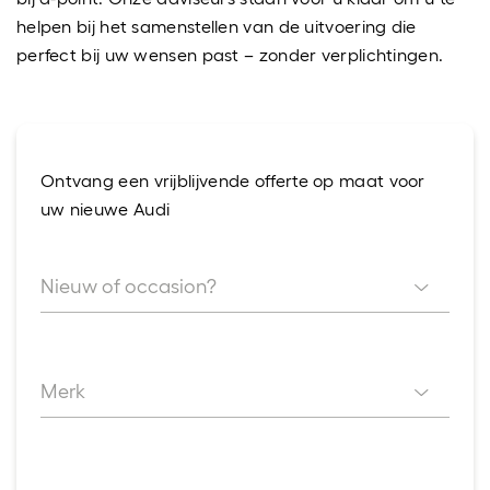
helpen bij het samenstellen van de uitvoering die
perfect bij uw wensen past – zonder verplichtingen.
Ontvang een vrijblijvende offerte op maat voor
uw nieuwe Audi
Nieuw of occasion?
Nieuw of occasion?
Merk
Merk