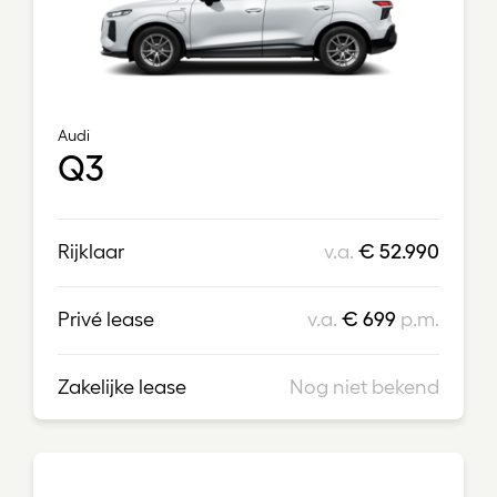
Audi
Q3
Rijklaar
v.a.
€ 52.990
Privé lease
v.a.
€ 699
p.m.
Zakelijke lease
Nog niet bekend