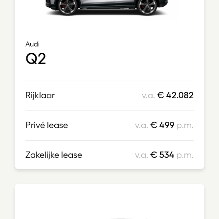
Audi
Q2
Rijklaar
v.a.
€ 42.082
Privé lease
v.a.
€ 499
p.m.
Zakelijke lease
v.a.
€ 534
p.m.