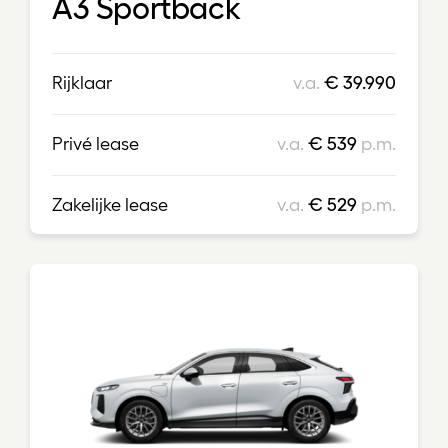
A3 Sportback
Rijklaar
v.a.
€ 39.990
Privé lease
v.a.
€ 539
p.m.
Zakelijke lease
v.a.
€ 529
p.m.