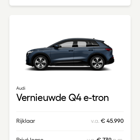
Audi
Vernieuwde Q4 e-tron
Rijklaar
v.a.
€ 45.990
Privé lease
v.a.
€ 739
p.m.