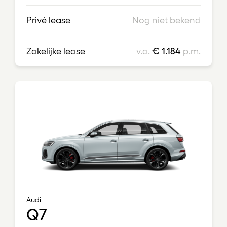
Privé lease
Nog niet bekend
Zakelijke lease
v.a.
€ 1.184
p.m.
Audi
Q7