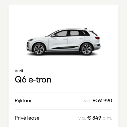
Audi
Q6 e-tron
Rijklaar
v.a.
€ 61.990
Privé lease
v.a.
€ 849
p.m.