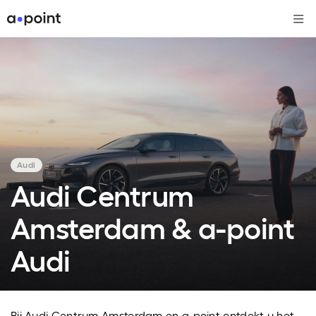
Me
Audi
Audi Centrum
Amsterdam & a-point
Audi
Bij Audi Centrum Amsterdam en a-point ontdekt u het