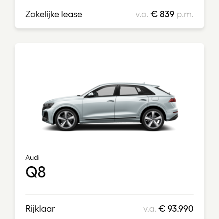
Zakelijke lease
v.a.
€ 839
p.m.
Audi
Q8
Rijklaar
v.a.
€ 93.990