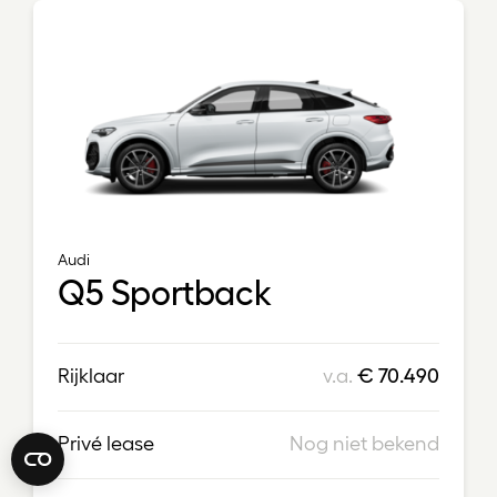
Audi
Q5 Sportback
Rijklaar
v.a.
€ 70.490
Privé lease
Nog niet bekend