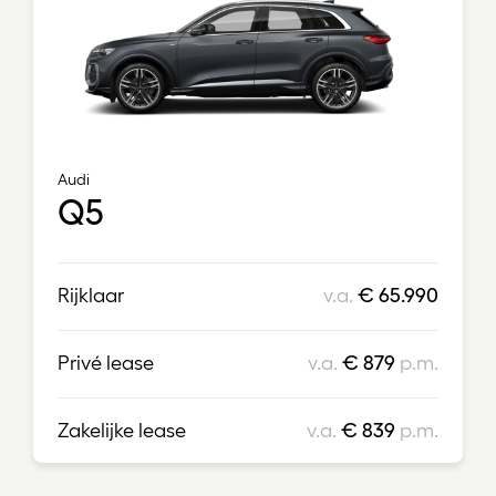
Audi
Q5
Rijklaar
v.a.
€ 65.990
Privé lease
v.a.
€ 879
p.m.
Zakelijke lease
v.a.
€ 839
p.m.