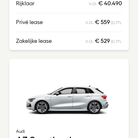
Rijklaar
v.a.
€ 40.490
Privé lease
v.a.
€ 559
p.m.
Zakelijke lease
v.a.
€ 529
p.m.
Audi