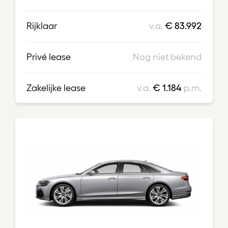
Rijklaar
v.a.
€ 83.992
Privé lease
Nog niet bekend
Zakelijke lease
v.a.
€ 1.184
p.m.