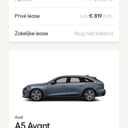
Privé lease
v.a.
€ 819
p.m.
Zakelijke lease
Nog niet bekend
Audi
A5 Avant