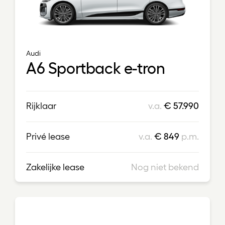
Audi
A6 Sportback e-tron
Rijklaar
v.a.
€ 57.990
Privé lease
v.a.
€ 849
p.m.
Zakelijke lease
Nog niet bekend