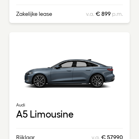
Zakelijke lease
v.a.
€ 899
p.m.
Audi
A5 Limousine
Rijklaar
v.a.
€ 57.990