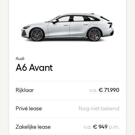
Audi
A6 Avant
Rijklaar
v.a.
€ 71.990
Privé lease
Nog niet bekend
Zakelijke lease
v.a.
€ 949
p.m.