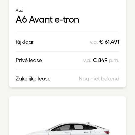
Audi
A6 Avant e-tron
Rijklaar
v.a.
€ 61.491
Privé lease
v.a.
€ 849
p.m.
Zakelijke lease
Nog niet bekend