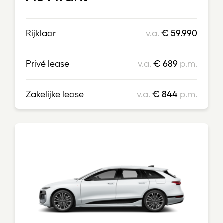
Rijklaar
v.a.
€ 59.990
Privé lease
v.a.
€ 689
p.m.
Zakelijke lease
v.a.
€ 844
p.m.