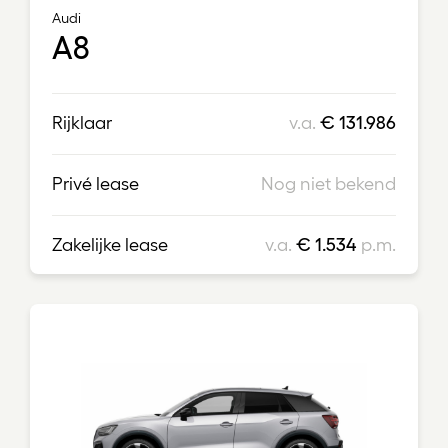
Audi
A8
Rijklaar
v.a.
€ 131.986
Privé lease
Nog niet bekend
Zakelijke lease
v.a.
€ 1.534
p.m.