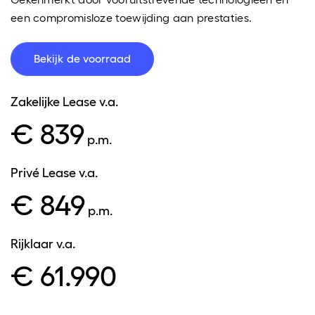
een compromisloze toewijding aan prestaties.
Bekijk de voorraad
Zakelijke Lease
v.a.
€ 839
p.m.
Privé Lease
v.a.
€ 849
p.m.
Rijklaar
v.a.
€ 61.990