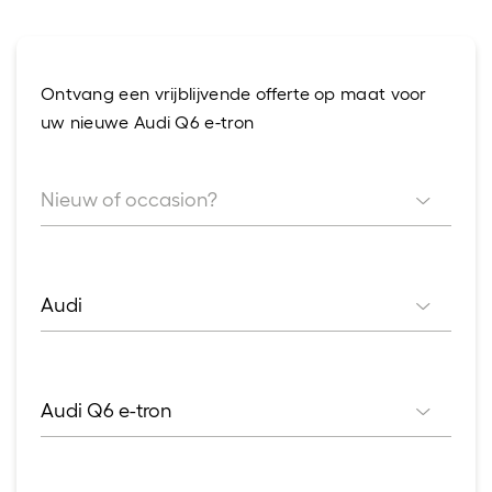
Ontvang een vrijblijvende offerte op maat voor
uw nieuwe Audi Q6 e-tron
Nieuw of occasion?
Nieuw of occasion?
Audi
Merk
Audi Q6 e-tron
Model