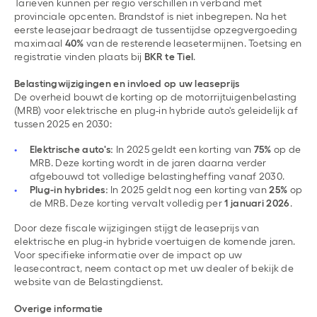
Tarieven kunnen per regio verschillen in verband met
provinciale opcenten. Brandstof is niet inbegrepen. Na het
eerste leasejaar bedraagt de tussentijdse opzegvergoeding
maximaal
40%
van de resterende leasetermijnen. Toetsing en
registratie vinden plaats bij
BKR te Tiel
.
Belastingwijzigingen en invloed op uw leaseprijs
De overheid bouwt de korting op de motorrijtuigenbelasting
(MRB) voor elektrische en plug-in hybride auto's geleidelijk af
tussen 2025 en 2030:
Elektrische auto's:
In 2025 geldt een korting van
75%
op de
MRB. Deze korting wordt in de jaren daarna verder
afgebouwd tot volledige belastingheffing vanaf 2030.
Plug-in hybrides:
In 2025 geldt nog een korting van
25%
op
de MRB. Deze korting vervalt volledig per
1 januari 2026
.
Door deze fiscale wijzigingen stijgt de leaseprijs van
elektrische en plug-in hybride voertuigen de komende jaren.
Voor specifieke informatie over de impact op uw
leasecontract, neem contact op met uw dealer of bekijk de
website van de Belastingdienst.
Overige informatie