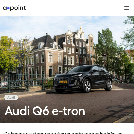
Me
Audi
Audi Q6 e-tron
Gekenmerkt door vooruitstrevende technologieën en