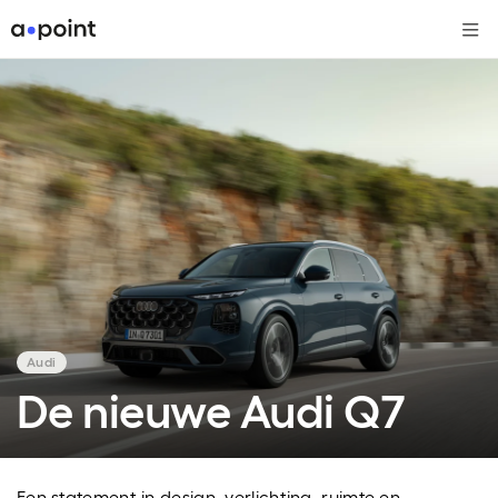
Me
Audi
De nieuwe Audi Q7
Een statement in design, verlichting, ruimte en