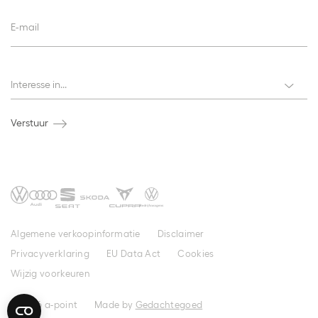
E-mail
Interesses
Interesse in...
Verstuur
Algemene verkoopinformatie
Disclaimer
Privacyverklaring
EU Data Act
Cookies
Wijzig voorkeuren
© 2026 a-point
Made by
Gedachtegoed