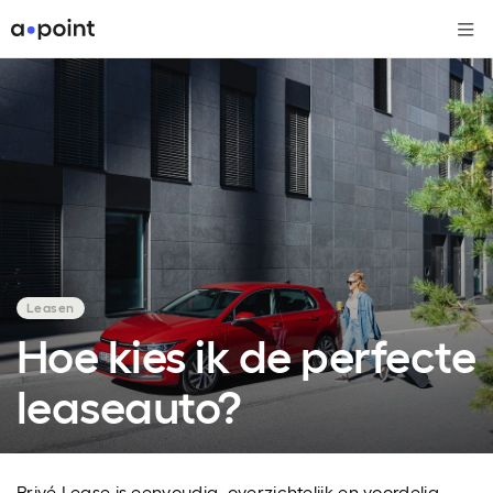
Me
Leasen
Hoe kies ik de perfecte
leaseauto?
Privé Lease is eenvoudig, overzichtelijk en voordelig.