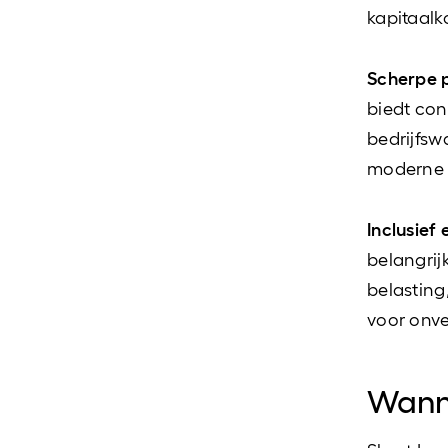
kapitaalk
Scherpe p
biedt con
bedrijfsw
moderne 
Inclusief 
belangrij
belasting
voor onve
Wanne