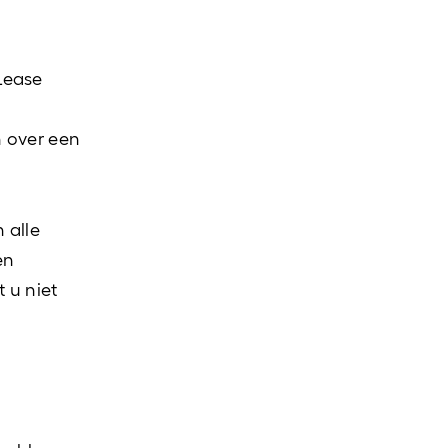
Lease
h over een
n alle
en
 u niet