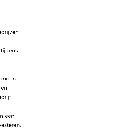
edrijven
 tijdens
bonden
een
rijf.
an een
vesteren.