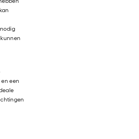
e hebben
 kan
 nodig
ct kunnen
e
, en een
ideale
ichtingen