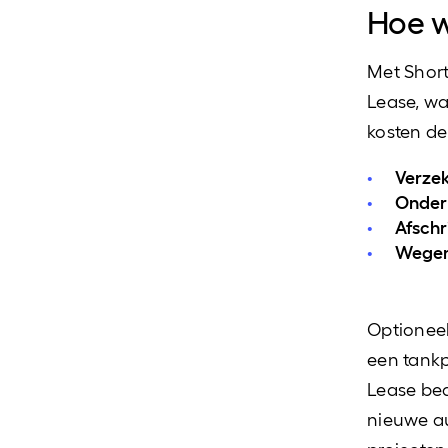
Hoe w
Met Short
Lease, wa
kosten d
Verzek
Onder
Afschr
Wegen
Optioneel
een tankp
Lease bed
nieuwe au