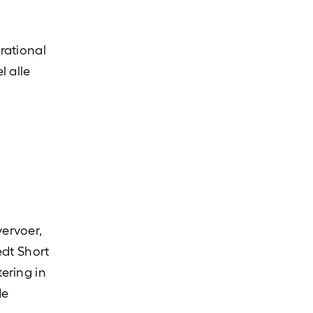
rational
l alle
ervoer,
edt Short
ering in
de