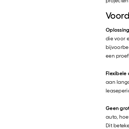
projecten
Voord
Oplossing 
die voor 
bijvoorbe
een proe
Flexibele
aan lang
leaseperi
Geen grot
auto, hoe
Dit beteke