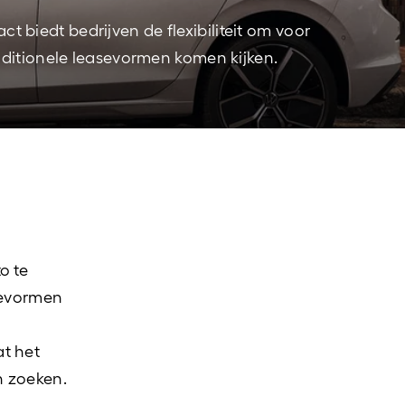
CUPRA
ct biedt bedrijven de flexibiliteit om voor
aditionele leasevormen komen kijken.
Bedrijfswagens
o te
asevormen
at het
n zoeken.