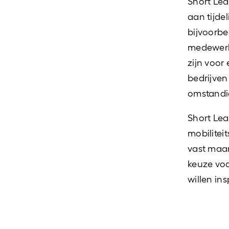
Short Lea
aan tijdel
bijvoorbee
medewerke
zijn voor 
bedrijve
omstandi
Short Lea
mobilitei
vast maan
keuze voo
willen in