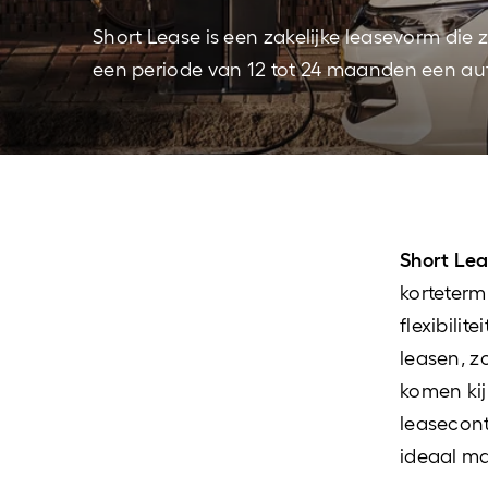
Short Lease is een zakelijke leasevorm die zi
een periode van 12 tot 24 maanden een auto
Short Le
korteterm
flexibili
leasen, z
komen kij
leasecont
ideaal ma