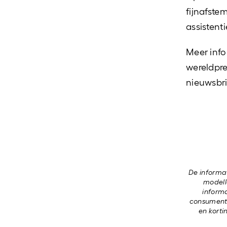
fijnafste
assistent
Meer info
wereldpre
nieuwsbri
De informat
modelle
informa
consumente
en korti