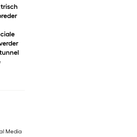
ktrisch
breder
ciale
 verder
dtunnel
e
ual Media