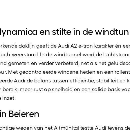
ynamica en stilte in de windtun
kende daklijn geeft de Audi A2 e-tron karakter én ee
luchtweerstand. In de windtunnel werd de luchtstro
nd gemeten en verder verbeterd, net als het geluidsc
ieur. Met gecontroleerde windsnelheden en een rolle
erde Audi de balans tussen efficiëntie, stabiliteit en k
 bereik, meer rust op snelheid en een solide basis vo
 inzet.
 in Beieren
htige wegen van het Altmühltal testte Audi tevens d