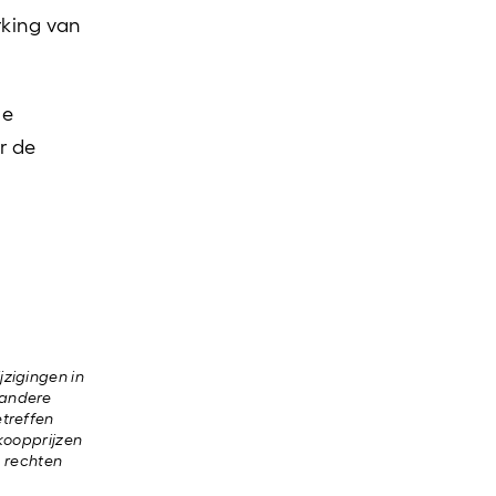
rking van
de
r de
jzigingen in
f andere
etreffen
koopprijzen
n rechten