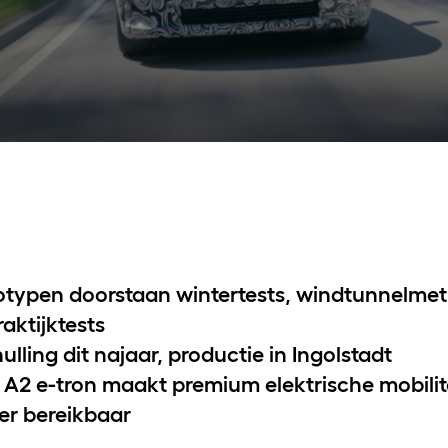
Vervangend vervoer
otypen doorstaan wintertests, windtunnelme
raktijktests
ulling dit najaar, productie in Ingolstadt
 A2 e-tron maakt premium elektrische mobilit
er bereikbaar