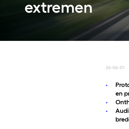
extremen
26-06-01
Prot
en p
Onth
Audi
bred