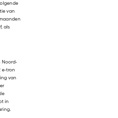
volgende
tie van
e maanden
, als
n Noord-
2 e-tron
ling van
 er
de
ot in
aring.