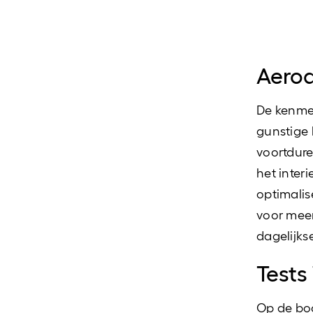
Aerod
De kenmer
gunstige 
voortdure
het inter
optimalise
voor meer
dagelijkse
Tests
Op de boc