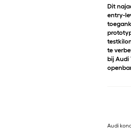
Dit naja
entry-le
toegank
prototy
testkilo
te verbe
bij Audi
openbar
Audi kon