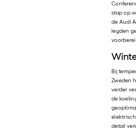
Conferenc
stap op w
de Audi A
legden ge
voorberei
Winte
Bij tempe
Zweden he
verder ve
de koelin
geoptima
elektrisc
detail ve