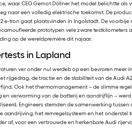
e, waar CEO Gernot Döllner het model belichtte als 
eg naar een volledig elektrische toekomst. De produc
2 e-tron gaat plaatsvinden in Ingolstadt. De voorbij
camoufleerde prototypen vele zware testkilometers af
ding op de wereldpremière dit najaar.
rtests in Lapland
raturen ver onder nul werdeb op een bevroren meer i
t rijgedrag, de tractie en de stabiliteit van de Audi A
rfijnd. Ook het thermomanagement – de slimme rege
g en verwarming van de batterij en aandrijflijn – werd
liseerd. Engineers stemden de samenwerking tussen 
he aandrijving, het remregelsysteem en het onderstel t
rder af, voor een vertrouwde en herkenbare Audi rijerv