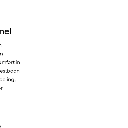
nel
n
om
omfort in
ntestbaan
oeling,
or
e