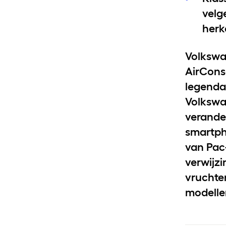
velg
herk
Volkswa
AirCons
legenda
Volkswa
verander
smartph
van Pac
verwijz
vruchte
modelle