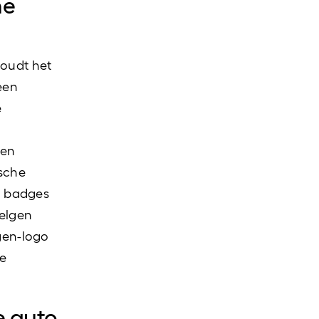
ne
oudt het
een
e
ten
ische
n badges
velgen
gen-logo
ge
e auto