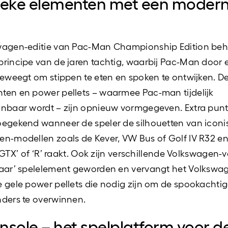
ieke elementen met een moder
wagen-editie van Pac-Man Championship Edition beh
rincipe van de jaren tachtig, waarbij Pac-Man door 
beweegt om stippen te eten en spoken te ontwijken. D
en en power pellets – waarmee Pac-man tijdelijk
anbaar wordt – zijn opnieuw vormgegeven. Extra pun
egekend wanneer de speler de silhouetten van icon
n-modellen zoals de Kever, VW Bus of Golf IV R32 e
 ‘GTX’ of ‘R’ raakt. Ook zijn verschillende Volkswagen-
baar’ spelelement geworden en vervangt het Volkswa
 gele power pellets die nodig zijn om de spookachti
ders te overwinnen.
nsole – het spelplatform voor d