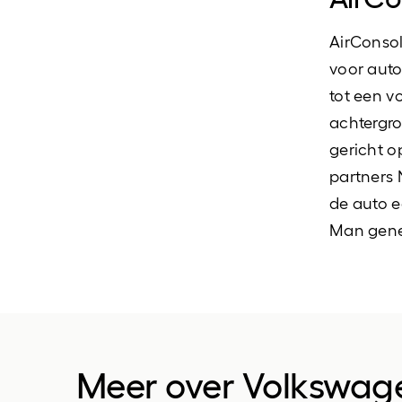
AirConsol
voor auto
tot een v
achtergro
gericht o
partners
de auto e
Man gener
Meer over Volkswag