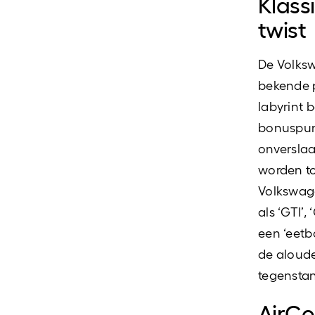
Klass
twist
De Volks
bekende p
labyrint 
bonuspunt
onversla
worden to
Volkswage
als ‘GTI’,
een ‘eet
de aloude
tegenstan
AirCo