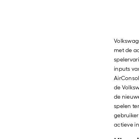
Volkswage
met de a
spelervar
inputs va
AirConsol
de Volkswa
de nieuwe
spelen te
gebruiker
actieve i