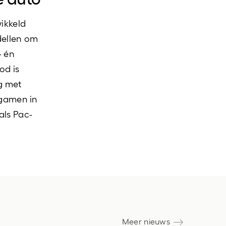
wikkeld
dellen om
- én
od is
g met
 gamen in
als Pac-
Meer nieuws