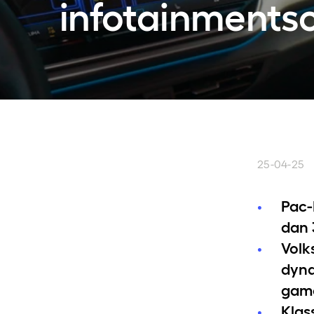
infotainments
Volkswagens
25-04-25
Pac-
dan 
Volk
dyna
game
Klas