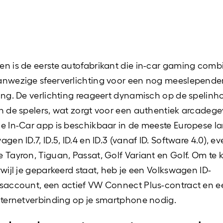
n is de eerste autofabrikant die in-car gaming comb
anwezige sfeerverlichting voor een nog meeslepende
ing. De verlichting reageert dynamisch op de spelinh
n de spelers, wat zorgt voor een authentiek arcadege
e In-Car app is beschikbaar in de meeste Europese l
gen ID.7, ID.5, ID.4 en ID.3 (vanaf ID. Software 4.0), e
 Tayron, Tiguan, Passat, Golf Variant en Golf. Om te
rwijl je geparkeerd staat, heb je een Volkswagen ID-
saccount, een actief VW Connect Plus-contract en e
nternetverbinding op je smartphone nodig.