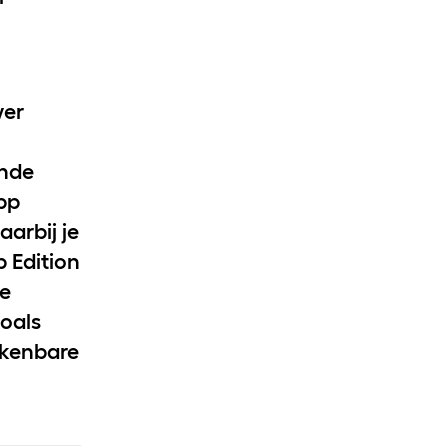
n
wer
ende
pp
arbij je
 Edition
ge
oals
rkenbare