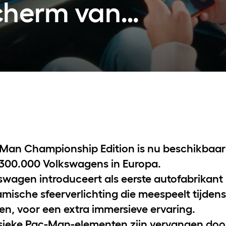
cherm van
Vervangend vervoer
Man Championship Edition is nu beschikbaar
300.000 Volkswagens in Europa.
swagen introduceert als eerste autofabrikant
mische sfeerverlichting die meespeelt tijdens
n, voor een extra immersieve ervaring.
sieke Pac-Man-elementen zijn vervangen doo