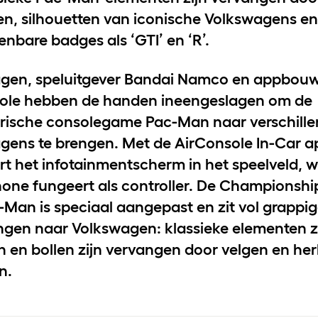
en, silhouetten van iconische Volkswagens e
enbare badges als ‘GTI’ en ‘R’.
gen, speluitgever Bandai Namco en appbou
ole hebben de handen ineengeslagen om de
rische consolegame Pac-Man naar verschill
gens te brengen. Met de AirConsole In-Car a
t het infotainmentscherm in het speelveld, wa
one fungeert als controller. De Championship
-Man is speciaal aangepast en zit vol grappi
ingen naar Volkswagen: klassieke elementen z
n en bollen zijn vervangen door velgen en he
n.