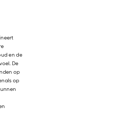
ineert
re
oud en de
voel. De
anden op
venals op
 kunnen
en