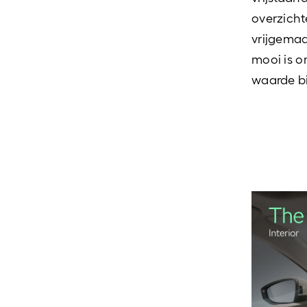
overzicht
vrijgemaa
mooi is o
waarde bi