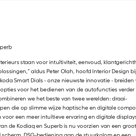
perb
erieurs staan ​​voor intuïtiviteit, eenvoud, klantgerich
lossingen,” aldus Peter Olah, hoofd Interior Design bi
koda Smart Dials - onze nieuwste innovatie - breiden
e opties voor het bedienen van de autofuncties verder 
ombineren we het beste van twee werelden: draai-
pen die op slimme wijze haptische en digitale comp
n voor een meer intuïtieve ervaring en digitale display
 van de Kodiaq en Superb is nu voorzien van een groot
nd scherm, DSG-bediening aan de stuurkolom en een