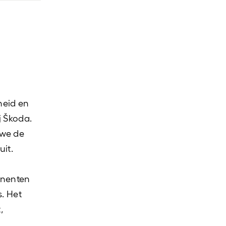
theid en
j Škoda.
 we de
uit.
onenten
s. Het
,