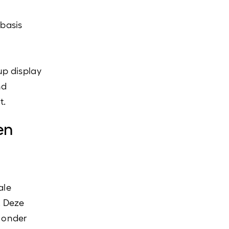
 basis
up display
nd
t.
en
ale
. Deze
 onder