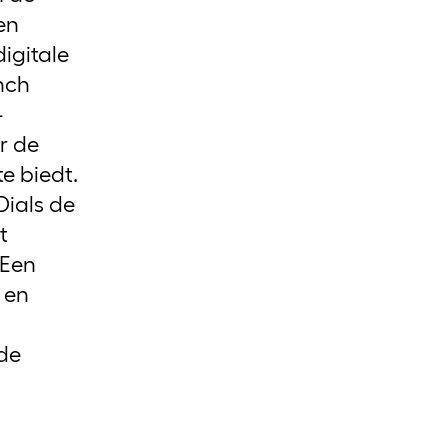
CUPRA
en
digitale
Bedrijfswagens
inch
-
r de
e biedt.
ials de
t
 Een
 en
 de