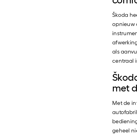
Škoda hee
opnieuw o
instrume
afwerking
als aanvu
centraal 
Škoda
met d
Met de in
autofabri
bediening
geheel ni