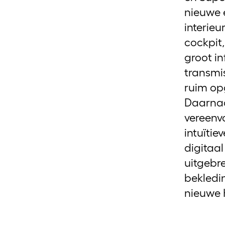
nieuwe 
interieu
cockpit,
groot i
transmi
ruim op
Daarnaa
vereenv
intuïtie
digitaa
uitgebr
bekledi
nieuwe 