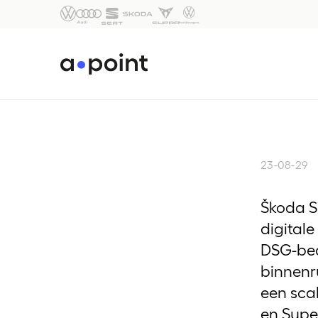
23-08-29
Škoda S
digitale
DSG-bed
binnenr
een sca
en Supe