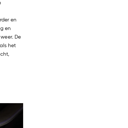
n
rder en
ng en
 weer. De
als het
cht,