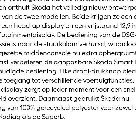
Vervangend vervoer
en onthult Škoda het volledig nieuw ontworp
r van de twee modellen. Beide krijgen ze een 
 een head-up display en een vrijstaand 12,9 
nfotainmentdisplay. De bediening van de DSG
ssie is naar de stuurkolom verhuisd, waardoo
gezette middenconsole nu extra opbergruimt
st verbeteren de aanpasbare Škoda Smart D
oudigde bediening. Elke draai-drukknop bied
ve toegang tot verschillende voertuigfuncties.
l display zorgt op ieder moment voor een snel
eid overzicht. Daarnaast gebruikt Škoda nu
ng van 100% gerecycled polyester voor zowel
Kodiaq als de Superb.