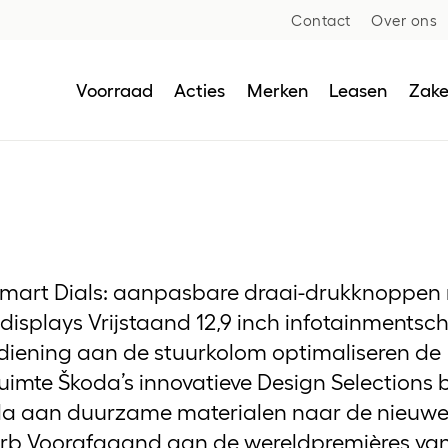
Contact
Over ons
Voorraad
Acties
Merken
Leasen
Zakel
Alle voorraad
Airco onderhoud
Volkswagen acties
Volkswagen
Busi
Pri
Proefrit maken
Voorraad nieuw
APK
Audi acties
Audi
Acti
Zak
Operational l
Laden
mart Dials: aanpasbare draai-drukknoppen
Snel inplannen!
Voorraad gebruikt
Bandenservice
SEAT acties
SEAT
Con
All
Financial Lea
Alles over
 displays Vrijstaand 12,9 inch infotainments
Actiemodellen
Onderdelen & accessoires
Škoda acties
Škoda
Business Cent
Subsidie 
iening aan de stuurkolom optimaliseren de
autos
Onderhoud
CUPRA acties
CUPRA
uimte Škoda’s innovatieve Design Selections
Actieradi
la aan duurzame materialen naar de nieuw
Schadeherstel
Bedrijfswagens acties
Bedrijfswagens
rb Voorafgaand aan de wereldpremières va