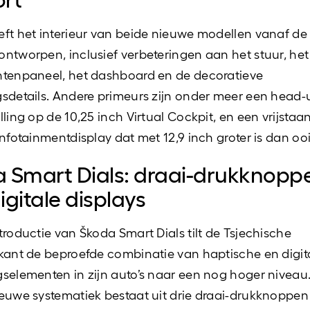
ft het interieur van beide nieuwe modellen vanaf de
ntworpen, inclusief verbeteringen aan het stuur, het
ntenpaneel, het dashboard en de decoratieve
sdetails. Andere primeurs zijn onder meer een head-
lling op de 10,25 inch Virtual Cockpit, en een vrijstaa
infotainmentdisplay dat met 12,9 inch groter is dan ooi
 Smart Dials: draai-drukknopp
igitale displays
troductie van Škoda Smart Dials tilt de Tsjechische
kant de beproefde combinatie van haptische en digit
selementen in zijn auto’s naar een nog hoger niveau
euwe systematiek bestaat uit drie draai-drukknoppen