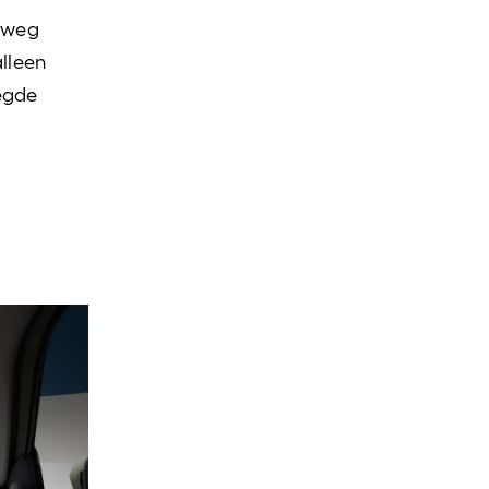
e weg
alleen
oegde