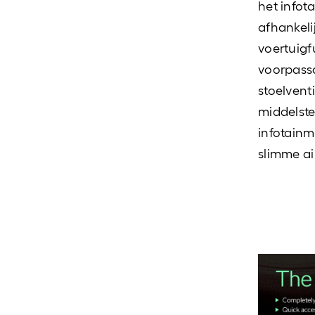
het infot
afhankeli
voertuigf
voorpassa
stoelvent
middelste
infotainm
slimme ai