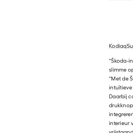
Kodiaq
Su
“Škoda-int
slimme op
“Met de Š
intuïtiev
Daarbij c
drukknop
integrere
interieur
vrijstaa