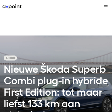
Me
Škoda
Nieuwe Škoda Superb
Combi plug-in hybride
First Edition: tot maar
liefst 133 km aan