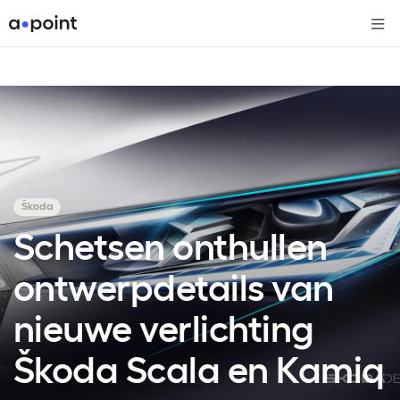
Me
Škoda
Schetsen onthullen
ontwerpdetails van
nieuwe verlichting
Škoda Scala en Kamiq