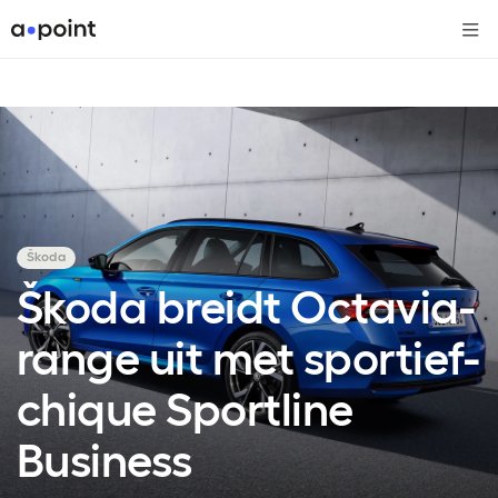
Me
Škoda
Škoda breidt Octavia-
range uit met sportief-
chique Sportline
Business