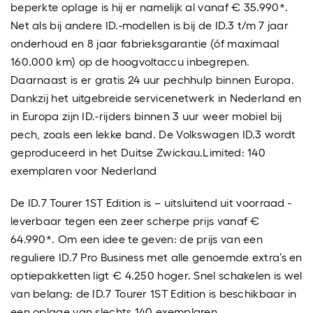
beperkte oplage is hij er namelijk al vanaf € 35.990*.
Net als bij andere ID.-modellen is bij de ID.3 t/m 7 jaar
onderhoud en 8 jaar fabrieksgarantie (óf maximaal
160.000 km) op de hoogvoltaccu inbegrepen.
Daarnaast is er gratis 24 uur pechhulp binnen Europa.
Dankzij het uitgebreide servicenetwerk in Nederland en
in Europa zijn ID.-rijders binnen 3 uur weer mobiel bij
pech, zoals een lekke band. De Volkswagen ID.3 wordt
geproduceerd in het Duitse Zwickau.Limited: 140
exemplaren voor Nederland
De ID.7 Tourer 1ST Edition is – uitsluitend uit voorraad -
leverbaar tegen een zeer scherpe prijs vanaf €
64.990*. Om een idee te geven: de prijs van een
reguliere ID.7 Pro Business met alle genoemde extra’s en
optiepakketten ligt € 4.250 hoger. Snel schakelen is wel
van belang: de ID.7 Tourer 1ST Edition is beschikbaar in
een oplage van slechts 140 exemplaren.