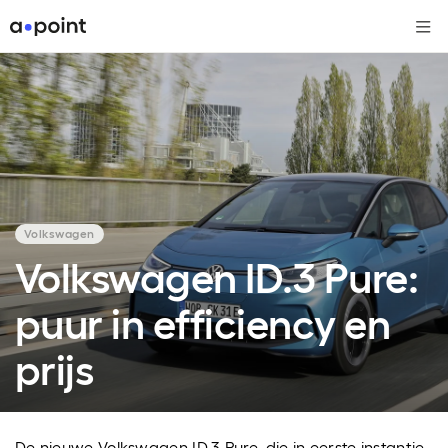
Me
Volkswagen
Volkswagen ID.3 Pure:
puur in efficiency en
prijs
De nieuwe Volkswagen ID.3 Pure, die in eerste instantie