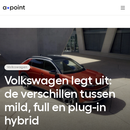
Me
Volkswagen
Volkswagen legt uit:
de verschillen tussen
mild, full en plug-in
hybrid