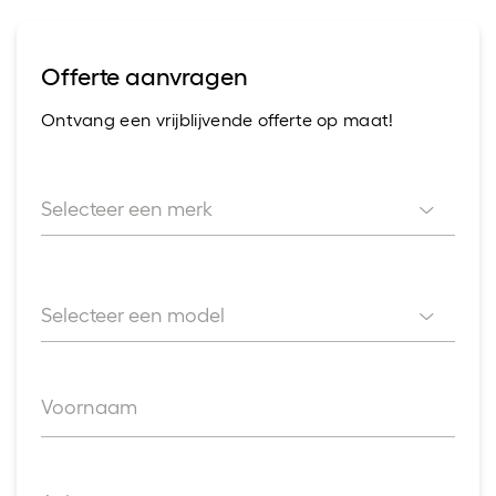
Offerte aanvragen
Ontvang een vrijblijvende offerte op maat!
Selecteer een merk
Selecteer een merk
Selecteer een model
Selecteer een model
Voornaam