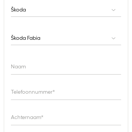
Škoda
Merk
Škoda Fabia
Model
Naam
Telefoonnummer*
Achternaam*