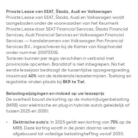
Private Lease van SEAT, Škoda, Audi en Volkswagen
Private Lease van SEAT, Škoda, Audi en Volkswagen wordt
aangeboden onder de voorwaarden van het Keurmerk
Private Lease door SEAT Financial Services, Škoda Financial
Services, Audi Financial Services en Volkswagen Financial
Services — handelsnamen van Volkswagen Pon Financial
Services B.V., ingeschreven bij de Kamer van Koophandel
onder nummer 20073305.
Tarieven kunnen per regio verschillen in verband met
provinciale opcenten. Brandstof is niet inbegrepen. Na het
eerste leasejaar bedraagt de tussentijdse opzegvergoeding
maximaal
40%
van de resterende leasetermijnen. Toetsing en
registratie vinden plaats bij
BKR te Tiel
.
Belastingwijzigingen en invloed op uw leaseprijs
De overheid bouwt de korting op de motorrijtuigenbelasting
(MRB) voor elektrische en plug-in hybride auto's geleidelijk af
tussen 2025 en 2030:
Elektrische auto's:
In 2025 geldt een korting van
75%
op de
MRB. Deze korting wordt in de jaren daarna verder
afgebouwd tot volledige belastingheffing vanaf 2030.