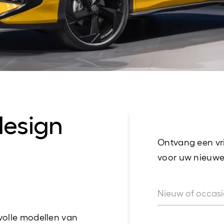
Vervangend vervoer
design
Ontvang een vri
voor uw nieuwe
Nieuw of occas
Nieuw of occasion?
volle modellen van