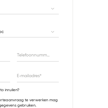
oc
Telefoonnummer*
E-mailadres*
to inruilen?
erteaanvraag te verwerken mag
 gegevens gebruiken.