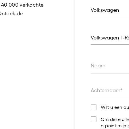
 40.000 verkochte
Volkswagen
Merk
 Ontdek de
Volkswagen T-R
Model
Naam
Achternaam*
Wilt u een au
Om deze off
a-point mijn