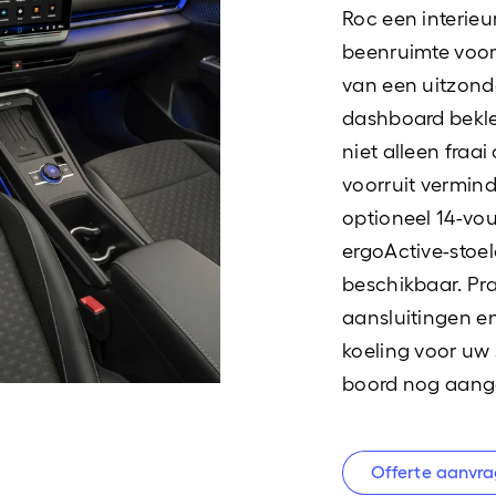
Roc een interieu
beenruimte voor 
van een uitzond
dashboard bekle
niet alleen fraa
voorruit vermind
optioneel 14-vou
ergoActive-stoe
beschikbaar. Pra
aansluitingen e
koeling voor uw
boord nog aan
Offerte aanvr