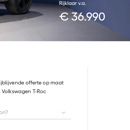
Rijklaar
v.a.
CUPRA
€ 36.990
Bedrijfswagens
jblijvende offerte op maat
 Volkswagen T-Roc
ion?