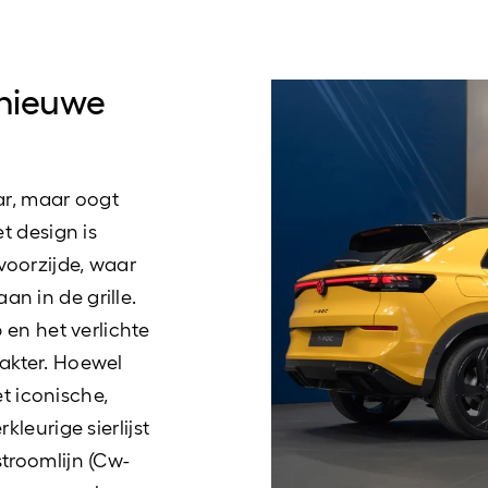
 nieuwe
ar, maar oogt
t design is
oorzijde, waar
n in de grille.
 en het verlichte
akter. Hoewel
et iconische,
leurige sierlijst
troomlijn (Cw-