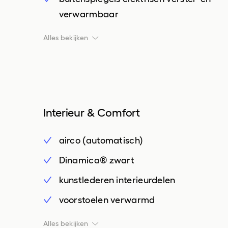
verwarmbaar
buitenspiegels in andere kleur
Alles bekijken
bumpers in carrosseriekleur
chroom delen exterieur
dimlichten automatisch
Interieur & Comfort
extra getint glas
Full LED verlichting
airco (automatisch)
glans exterieur delen
Dinamica® zwart
keyless entry
kunstlederen interieurdelen
LED achterlichten
voorstoelen verwarmd
LED dagrijverlichting
achterbank in delen neerklapbaar
Alles bekijken