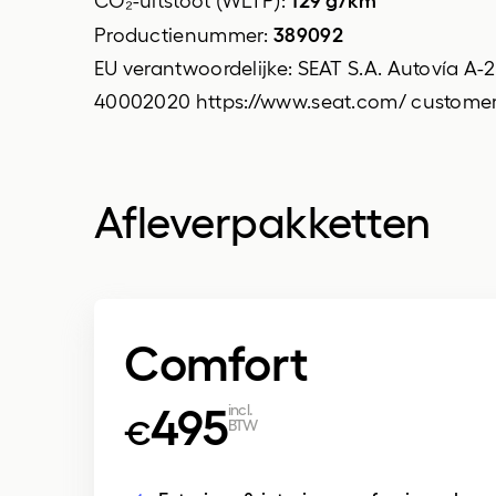
passagiersstoel in hoogte
389092
Productienummer:
verstelbaar
EU verantwoordelijke: SEAT S.A. Autovía A-
40002020 https://www.seat.com/ custome
sportstoelen
stuurbekrachtiging
Afleverpakketten
Comfort
495
incl.
€
BTW