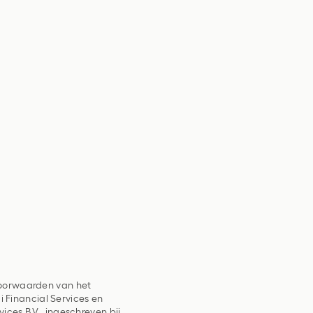
voorwaarden van het
i Financial Services en
es B.V., ingeschreven bij