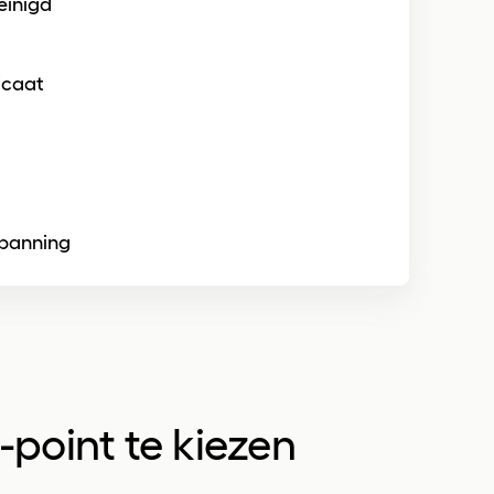
einigd
ficaat
spanning
-point
te kiezen