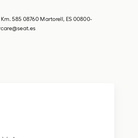
passagiersairbag
rijstrooksensor met correctie
2 Km. 585 08760 Martorell, ES 00800-
verkeersbord detectie
rcare@seat.es
vermoeidheids herkenning
zij airbag(s) voor