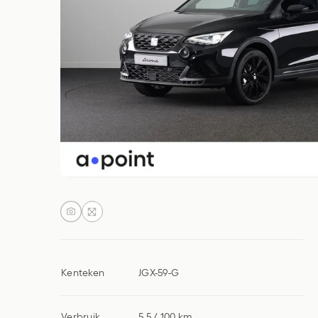
Kenteken
JGX-59-G
Verbruik
5,5 / 100 km