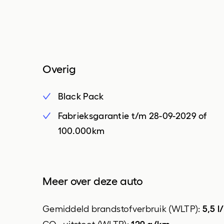
mistlampen voor
achteruitrijcamera
regensensor
aluminium interieur afwerking
side-skirts
armsteun voor
Overig
bestuurdersstoel in hoogte
verstelbaar
Black Pack
binnenspiegel automatisch
Fabrieksgarantie t/m 28-09-2029 of
dimmend
100.000km
elektrische ramen voor en achter
hemelbekleding donker
keyless start
Meer over deze auto
kuip sportstoelen
5,5 
Gemiddeld brandstofverbruik (WLTP):
multifunctioneel lederen stuurwiel
129 g/km
CO₂-uitstoot (WLTP):