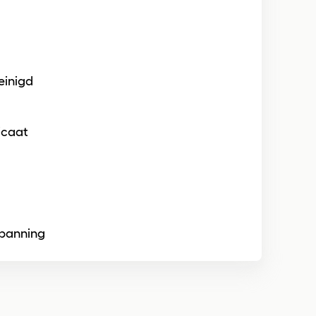
einigd
ficaat
spanning