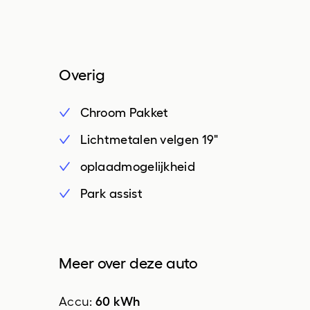
verstelbaar
binnenspiegel automatisch
dimmend
Overig
cruise control
Chroom Pakket
elektrische ramen achter
Lichtmetalen velgen 19"
elektrische ramen voor
oplaadmogelijkheid
geluidsimulator
Park assist
keyless start
lendesteunen (verstelbaar)
passagiersstoel in hoogte
Meer over deze auto
verstelbaar
sfeerverlichting
60 kWh
Accu: