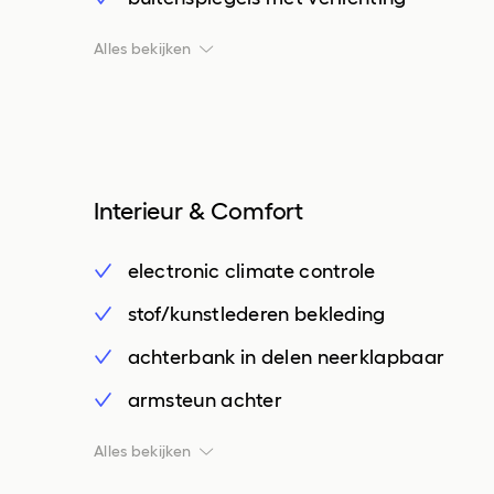
centrale deurvergrendeling met
Alles bekijken
afstandsbediening
chroom delen exterieur
dakrails
dimlichten automatisch
Interieur & Comfort
LED achterlichten
electronic climate controle
LED dagrijverlichting
stof/kunstlederen bekleding
LED koplampen
achterbank in delen neerklapbaar
regensensor
armsteun achter
armsteun voor
Alles bekijken
bestuurdersstoel in hoogte