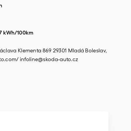
n
,7 kWh/100km
 Václava Klementa 869 29301 Mladá Boleslav,
o.com/ infoline@skoda-auto.cz