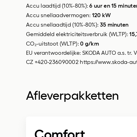
6 uur en 15 minute
Accu laadtijd (10%-80%):
stuurwiel multifunctioneel
120 kW
Accu snellaadvermogen:
35 minuten
Accu snellaadtijd (10%-80%):
15
Gemiddeld elektriciteitsverbruik (WLTP):
0 g/km
CO₂-uitstoot (WLTP):
EU verantwoordelijke: SKODA AUTO a.s. tr.
CZ +420-236090002 https://www.skoda-aut
Afleverpakketten
Comfort