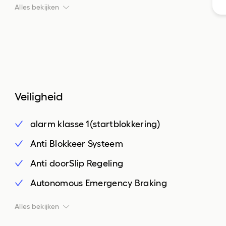
DAB ontvanger
Alles bekijken
multimedia-voorbereiding
radio
spraakbediening
volledig digitaal instrumentenpaneel
Veiligheid
alarm klasse 1(startblokkering)
Anti Blokkeer Systeem
Anti doorSlip Regeling
Autonomous Emergency Braking
bandenspanningscontrolesysteem
Alles bekijken
bestuurdersairbag