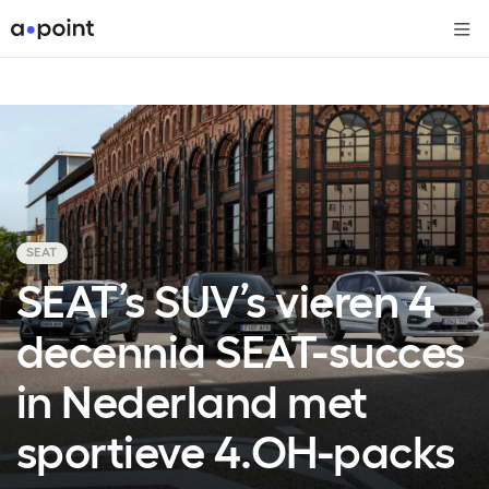
Me
SEAT
SEAT’s SUV’s vieren 4
decennia SEAT-succes
in Nederland met
sportieve 4.OH-packs