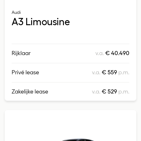
Audi
A3 Limousine
Rijklaar
v.a.
€ 40.490
Privé lease
v.a.
€ 559
p.m.
Zakelijke lease
v.a.
€ 529
p.m.