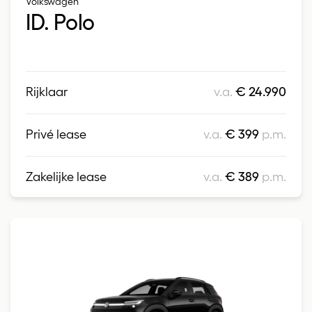
Volkswagen
ID. Polo
Rijklaar
v.a.
€ 24.990
Privé lease
v.a.
€ 399
p.m.
Zakelijke lease
v.a.
€ 389
p.m.