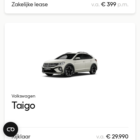
Zakelijke lease
v.a.
€ 399
p.m.
Volkswagen
Taigo
Rijklaar
v.a.
€ 29.990