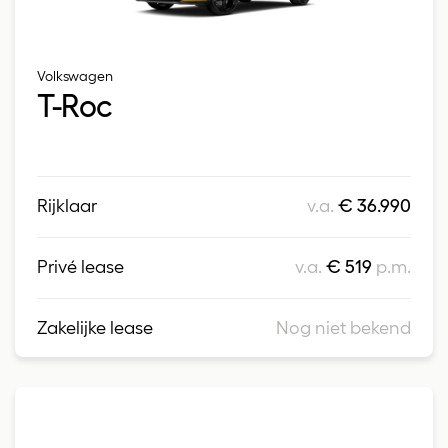
Volkswagen
T-Roc
Rijklaar
v.a.
€ 36.990
Privé lease
v.a.
€ 519
p.m.
Zakelijke lease
Nog niet bekend