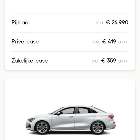
Rijklaar
v.a.
€ 24.990
Privé lease
v.a.
€ 419
p.m.
Zakelijke lease
v.a.
€ 359
p.m.