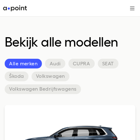
Me
Bekijk alle modellen
Alle merken
Audi
CUPRA
SEAT
Škoda
Volkswagen
Volkswagen Bedrijfswagens