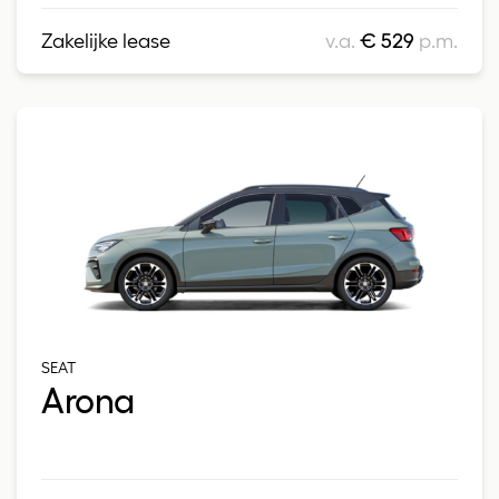
Zakelijke lease
v.a.
€ 529
p.m.
SEAT
Arona