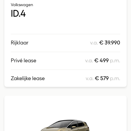
Volkswagen
ID.4
Rijklaar
v.a.
€ 39.990
Privé lease
v.a.
€ 499
p.m.
Zakelijke lease
v.a.
€ 579
p.m.