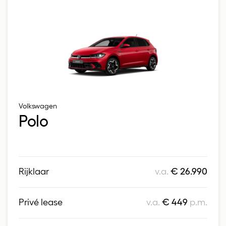
Volkswagen
Polo
Rijklaar
v.a.
€ 26.990
Privé lease
v.a.
€ 449
p.m.