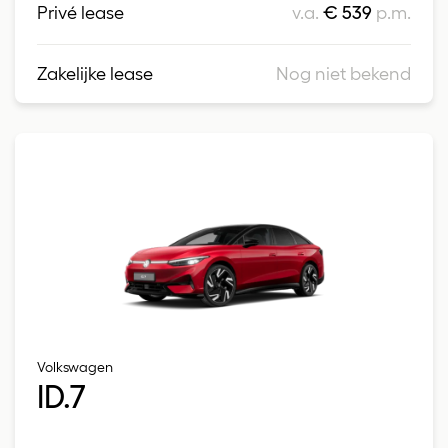
Privé lease
v.a.
€ 539
p.m.
Zakelijke lease
Nog niet bekend
Volkswagen
ID.7