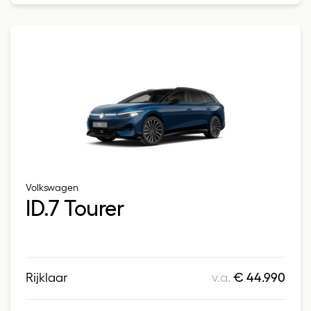
Volkswagen
ID.7 Tourer
Rijklaar
v.a.
€ 44.990