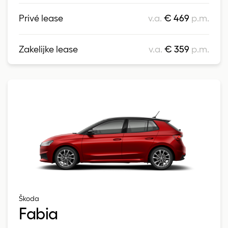
Privé lease
v.a.
€ 469
p.m.
Zakelijke lease
v.a.
€ 359
p.m.
Škoda
Fabia