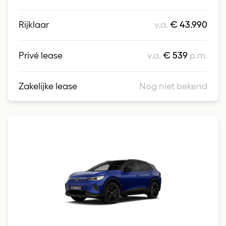
Rijklaar
v.a.
€ 43.990
Privé lease
v.a.
€ 539
p.m.
Zakelijke lease
Nog niet bekend