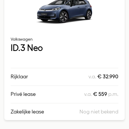
Volkswagen
ID.3 Neo
Rijklaar
v.a.
€ 32.990
Privé lease
v.a.
€ 559
p.m.
Zakelijke lease
Nog niet bekend