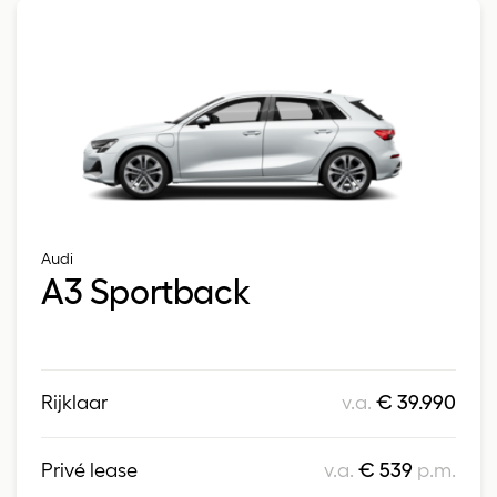
Audi
A3 Sportback
Rijklaar
v.a.
€ 39.990
Privé lease
v.a.
€ 539
p.m.