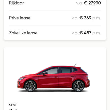
Rijklaar
v.a.
€ 27.990
Privé lease
v.a.
€ 369
p.m.
Zakelijke lease
v.a.
€ 487
p.m.
SEAT