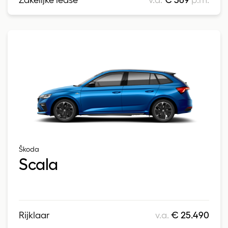
Škoda
Scala
Rijklaar
v.a.
€ 25.490