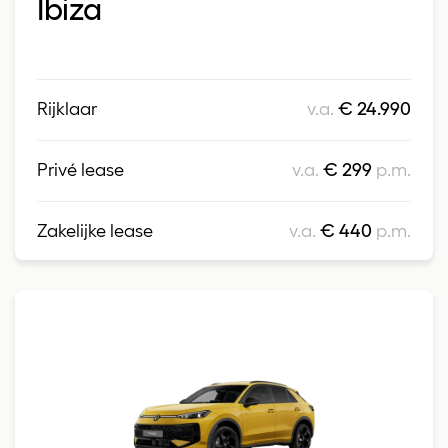
Ibiza
Rijklaar
v.a.
€ 24.990
Privé lease
v.a.
€ 299
p.m.
Zakelijke lease
v.a.
€ 440
p.m.