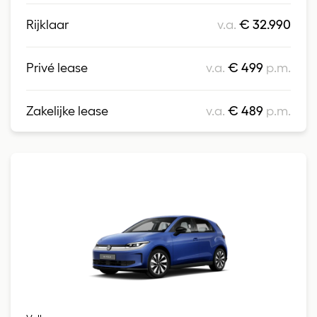
Rijklaar
v.a.
€ 32.990
Privé lease
v.a.
€ 499
p.m.
Zakelijke lease
v.a.
€ 489
p.m.