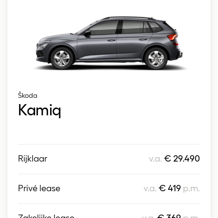
Škoda
Kamiq
Rijklaar
v.a.
€ 29.490
Privé lease
v.a.
€ 419
p.m.
Zakelijke lease
v.a.
€ 369
p.m.