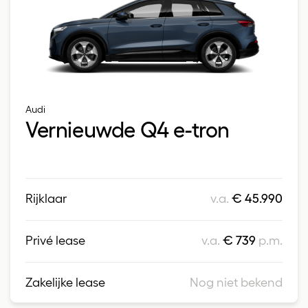
Audi
Vernieuwde Q4 e-tron
Rijklaar
v.a.
€ 45.990
Privé lease
v.a.
€ 739
p.m.
Zakelijke lease
Nog niet bekend