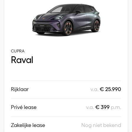
CUPRA
Raval
Rijklaar
v.a.
€ 25.990
Privé lease
v.a.
€ 399
p.m.
Zakelijke lease
Nog niet bekend