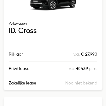
Volkswagen
ID. Cross
Rijklaar
v.a.
€ 27.990
Privé lease
v.a.
€ 439
p.m.
Zakelijke lease
Nog niet bekend